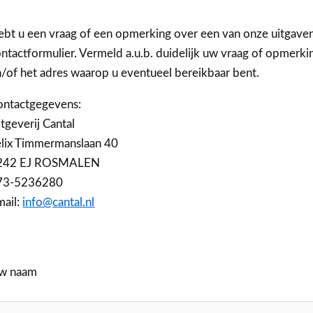
bt u een vraag of een opmerking over een van onze uitgave
ntactformulier. Vermeld a.u.b. duidelijk uw vraag of opmer
/of het adres waarop u eventueel bereikbaar bent.
ontactgegevens:
tgeverij Cantal
elix Timmermanslaan 40
242 EJ ROSMALEN
73-5236280
mail:
info@cantal.nl
w naam