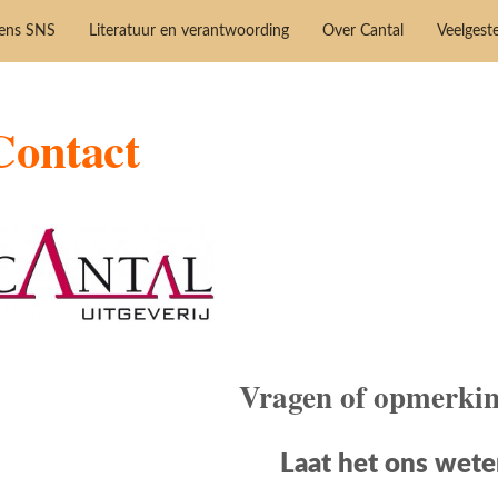
vens SNS
Literatuur en verantwoording
Over Cantal
Veelgest
Contact
Vragen of opmerki
Laat het ons wete