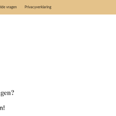
elde vragen
Privacyverklaring
ngen?
n!