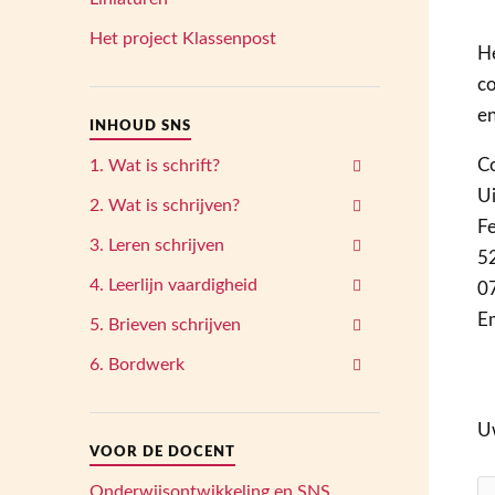
Het project Klassenpost
He
co
en
INHOUD SNS
C
1. Wat is schrift?
Ui
2. Wat is schrijven?
F
3. Leren schrijven
5
4. Leerlijn vaardigheid
0
E
5. Brieven schrijven
6. Bordwerk
U
VOOR DE DOCENT
Onderwijsontwikkeling en SNS